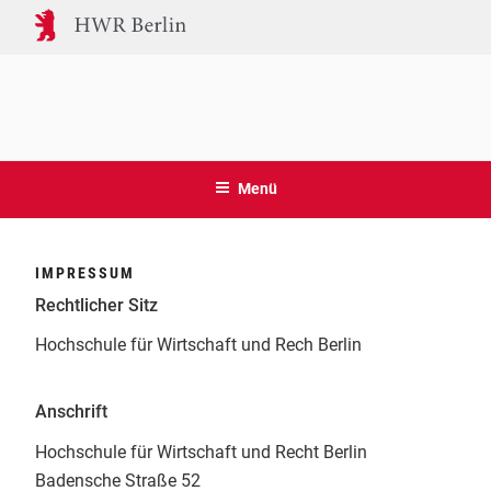
Zum
Inhalt
springen
ÖSTERREICHWEITE
Forschungsprojekt der HWR Berlin
UMFRAGE ZUM THEMA
Menü
WECHSELJAHRE UND
ARBEITSUMFELD
IMPRESSUM
Rechtlicher Sitz
Hochschule für Wirtschaft und Rech Berlin
Anschrift
Hochschule für Wirtschaft und Recht Berlin
Badensche Straße 52