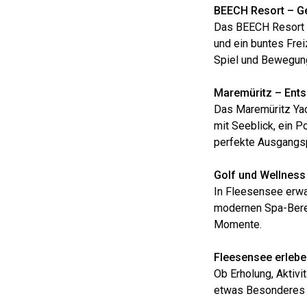
BEECH Resort – G
Das BEECH Resort is
und ein buntes Fre
Spiel und Bewegung 
Maremüritz – Ent
Das Maremüritz Yac
mit Seeblick, ein P
perfekte Ausgangsp
Golf und Wellness
In Fleesensee erwa
modernen Spa-Berei
Momente.
Fleesensee erlebe
Ob Erholung, Aktivi
etwas Besonderes 