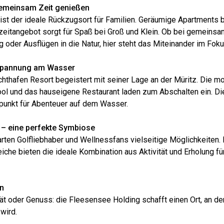
emeinsam Zeit genießen
t der ideale Rückzugsort für Familien. Geräumige Apartments bi
izeitangebot sorgt für Spaß bei Groß und Klein. Ob bei gemeins
oder Ausflügen in die Natur, hier steht das Miteinander im Foku
spannung am Wasser
hthafen Resort begeistert mit seiner Lage an der Müritz. Die 
ool und das hauseigene Restaurant laden zum Abschalten ein. Die
unkt für Abenteuer auf dem Wasser.
 – eine perfekte Symbiose
rten Golfliebhaber und Wellnessfans vielseitige Möglichkeiten. 
che bieten die ideale Kombination aus Aktivität und Erholung fü
n
tät oder Genuss: die Fleesensee Holding schafft einen Ort, an de
wird.