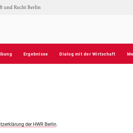
G INNOVATIVER BGM-MASS
ojekt der HWR Berlin und HTW Berlin
ER MENOPAUSE
ibung
Ergebnisse
Dialog mit der Wirtschaft
Me
tzerklärung der HWR Berlin
.