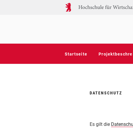
Zum
Inhalt
springen
ENTWICKLUN
MenoSupport – ein Forschungspr
RAUEN IN D
Startseite
Projektbeschre
DATENSCHUTZ
Es gilt die
Datenschu