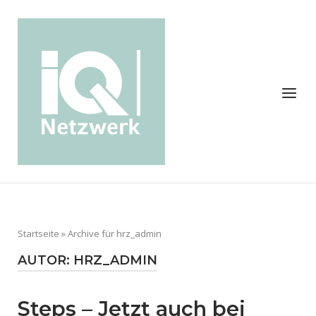
Skip
to
Home
content
Menu
Startseite
»
Archive für hrz_admin
AUTOR:
HRZ_ADMIN
Steps – Jetzt auch bei