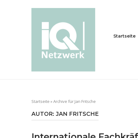
Skip
to
Home
content
Startseite
Startseite
»
Archive für Jan Fritsche
AUTOR:
JAN FRITSCHE
Internationale Fachkräf