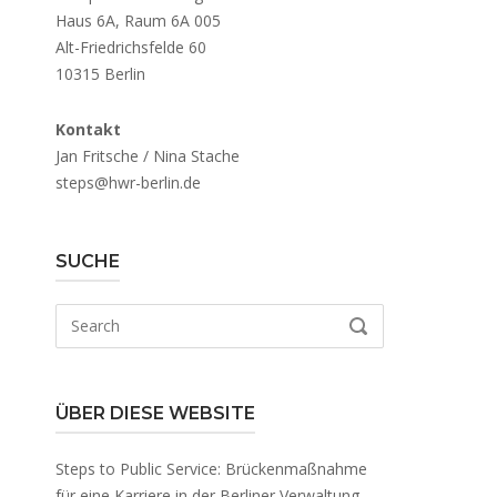
Haus 6A, Raum 6A 005
Alt-Friedrichsfelde 60
10315 Berlin
Kontakt
Jan Fritsche / Nina Stache
steps@hwr-berlin.de
SUCHE
Search
SEARCH
for:
ÜBER DIESE WEBSITE
Steps to Public Service: Brückenmaßnahme
für eine Karriere in der Berliner Verwaltung