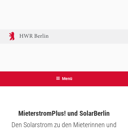
MIETERSTROMPLUS &
Forschungsprojekte der HWR Berlin und HTW Berlin
SOLARBERLIN
Menü
MieterstromPlus! und SolarBerlin
Den Solarstrom zu den Mieterinnen und