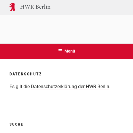
Zum
Inhalt
springen
MIETERSTROMPLUS &
Forschungsprojekte der HWR Berlin und HTW Berlin
SOLARBERLIN
Menü
DATENSCHUTZ
Es gilt die
Datenschutzerklärung der HWR Berlin
.
SUCHE