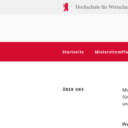
Zum
Inhalt
springen
MIETERSTRO
Forschungsprojekte der HWR Ber
Startseite
MieterstromPlu
ÜBER UNS
Mi
fü
un
Pr