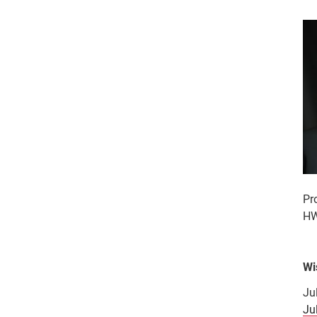
Pr
HW
Wi
Ju
Ju