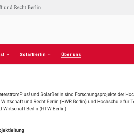
MPLUS & SOLARBERLIN
lin und HTW Berlin
s!
SolarBerlin
Über uns
eterstromPlus! und SolarBerlin sind Forschungsprojekte der Ho
r Wirtschaft und Recht Berlin (HWR Berlin) und Hochschule für T
d Wirtschaft Berlin (HTW Berlin).
ojektleitung