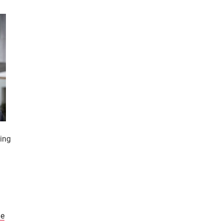
ning
de